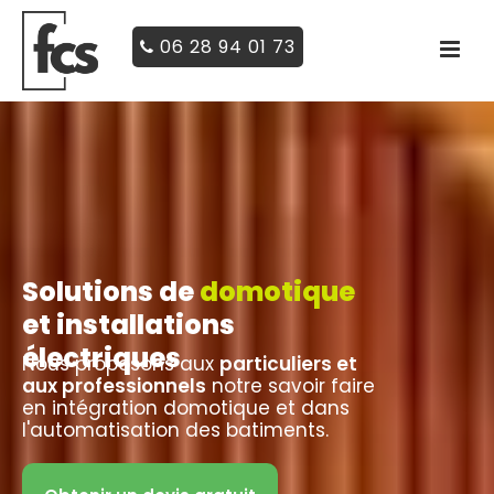
06 28 94 01 73
Solutions de
domotique
et installations
électriques
Nous proposons aux
particuliers et
aux professionnels
notre savoir faire
en intégration domotique et dans
l'automatisation des batiments.